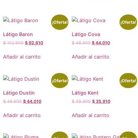
¡Oferta!
¡Oferta!
Látigo Baron
Látigo Cova
$
102.900
$
92.610
$
48.900
$
44.010
Añadir al carrito
Añadir al carrito
¡Oferta!
¡Oferta!
Látigo Dustin
Látigo Kent
$
48.900
$
44.010
$
39.900
$
35.910
Añadir al carrito
Añadir al carrito