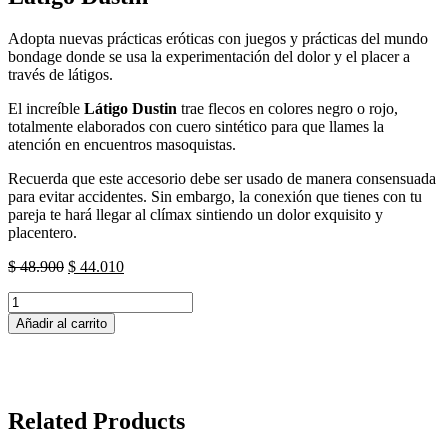
Adopta nuevas prácticas eróticas con juegos y prácticas del mundo
bondage donde se usa la experimentación del dolor y el placer a
través de látigos.
El increíble
Látigo Dustin
trae flecos en colores negro o rojo,
totalmente elaborados con cuero sintético para que llames la
atención en encuentros masoquistas.
Recuerda que este accesorio debe ser usado de manera consensuada
para evitar accidentes. Sin embargo, la conexión que tienes con tu
pareja te hará llegar al clímax sintiendo un dolor exquisito y
placentero.
El
El
$
48.900
$
44.010
precio
precio
Látigo
original
actual
Dustin
era:
es:
Añadir al carrito
cantidad
$ 48.900.
$ 44.010.
Related Products