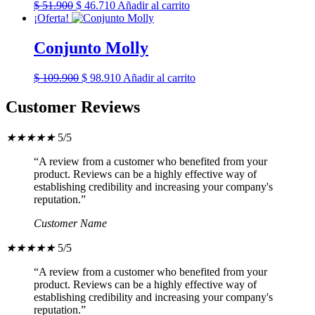
El
El
$
51.900
$
46.710
Añadir al carrito
precio
precio
¡Oferta!
original
actual
era:
es:
Conjunto Molly
$ 51.900.
$ 46.710.
El
El
$
109.900
$
98.910
Añadir al carrito
precio
precio
original
actual
Customer Reviews
era:
es:
$ 109.900.
$ 98.910.
★
★
★
★
★
5/5
“A review from a customer who benefited from your
product. Reviews can be a highly effective way of
establishing credibility and increasing your company's
reputation.”
Customer Name
★
★
★
★
★
5/5
“A review from a customer who benefited from your
product. Reviews can be a highly effective way of
establishing credibility and increasing your company's
reputation.”