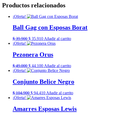
Productos relacionados
¡Oferta!
Ball Gag con Esposas Borat
El
El
$
39.900
$
35.910
Añadir al carrito
precio
precio
¡Oferta!
original
actual
era:
es:
Pezonera Orus
$ 39.900.
$ 35.910.
El
El
$
49.000
$
44.100
Añadir al carrito
precio
precio
¡Oferta!
original
actual
era:
es:
Conjunto Belice Negro
$ 49.000.
$ 44.100.
El
El
$
104.900
$
94.410
Añadir al carrito
precio
precio
¡Oferta!
original
actual
era:
es:
Amarres Esposas Lewis
$ 104.900.
$ 94.410.