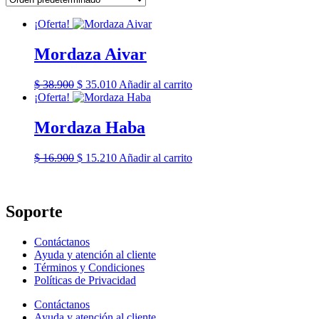
¡Oferta!
Mordaza Aivar
El
El
$
38.900
$
35.010
Añadir al carrito
precio
precio
¡Oferta!
original
actual
era:
es:
Mordaza Haba
$ 38.900.
$ 35.010.
El
El
$
16.900
$
15.210
Añadir al carrito
precio
precio
original
actual
era:
es:
$ 16.900.
$ 15.210.
Soporte
Contáctanos
Ayuda y atención al cliente
Términos y Condiciones
Políticas de Privacidad
Contáctanos
Ayuda y atención al cliente