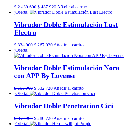
El
El
$
2.439.600
$
487.920
Añadir al carrito
precio
precio
¡Oferta!
original
actual
era:
es:
Vibrador Doble Estimulación Lust
$ 2.439.600.
$ 487.920.
Electro
El
El
$
334.900
$
267.920
Añadir al carrito
precio
precio
¡Oferta!
original
actual
era:
es:
$ 334.900.
$ 267.920.
Vibrador Doble Estimulación Nora
con APP By Lovense
El
El
$
665.900
$
532.720
Añadir al carrito
precio
precio
¡Oferta!
original
actual
era:
es:
Vibrador Doble Penetración Cici
$ 665.900.
$ 532.720.
El
El
$
350.900
$
280.720
Añadir al carrito
precio
precio
¡Oferta!
original
actual