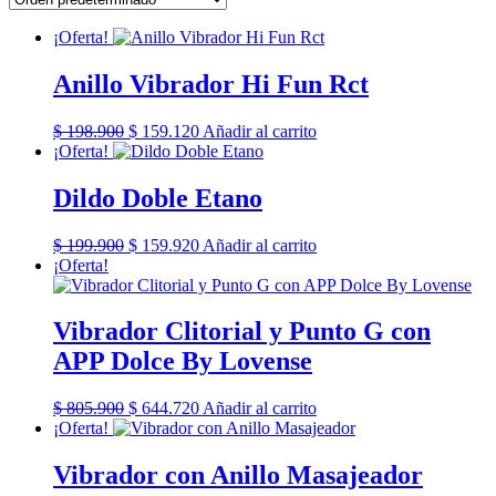
¡Oferta!
Anillo Vibrador Hi Fun Rct
El
El
$
198.900
$
159.120
Añadir al carrito
precio
precio
¡Oferta!
original
actual
era:
es:
Dildo Doble Etano
$ 198.900.
$ 159.120.
El
El
$
199.900
$
159.920
Añadir al carrito
precio
precio
¡Oferta!
original
actual
era:
es:
$ 199.900.
$ 159.920.
Vibrador Clitorial y Punto G con
APP Dolce By Lovense
El
El
$
805.900
$
644.720
Añadir al carrito
precio
precio
¡Oferta!
original
actual
era:
es:
Vibrador con Anillo Masajeador
$ 805.900.
$ 644.720.