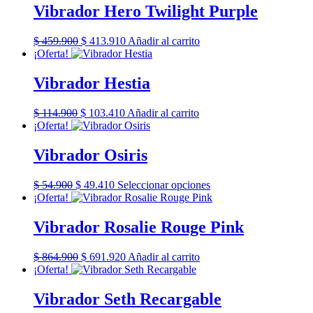
era:
es:
Vibrador Hero Twilight Purple
$ 350.900.
$ 280.720.
El
El
$
459.900
$
413.910
Añadir al carrito
precio
precio
¡Oferta!
original
actual
era:
es:
Vibrador Hestia
$ 459.900.
$ 413.910.
El
El
$
114.900
$
103.410
Añadir al carrito
precio
precio
¡Oferta!
original
actual
era:
es:
Vibrador Osiris
$ 114.900.
$ 103.410.
El
El
Este
$
54.900
$
49.410
Seleccionar opciones
precio
precio
producto
¡Oferta!
original
actual
tiene
era:
es:
múltiples
Vibrador Rosalie Rouge Pink
$ 54.900.
$ 49.410.
variantes.
Las
El
El
$
864.900
$
691.920
Añadir al carrito
opciones
precio
precio
¡Oferta!
se
original
actual
pueden
era:
es:
Vibrador Seth Recargable
elegir
$ 864.900.
$ 691.920.
en