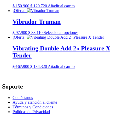
la
El
El
$
150.900
$
120.720
Añadir al carrito
página
precio
precio
¡Oferta!
de
original
actual
producto
era:
es:
Vibrador Truman
$ 150.900.
$ 120.720.
El
El
Este
$
97.900
$
88.110
Seleccionar opciones
precio
precio
producto
¡Oferta!
original
actual
tiene
era:
es:
múltiples
Vibrating Double Add 2» Pleasure X
$ 97.900.
$ 88.110.
variantes.
Tender
Las
opciones
se
El
El
$
167.900
$
134.320
Añadir al carrito
pueden
precio
precio
elegir
original
actual
en
era:
es:
la
$ 167.900.
$ 134.320.
Soporte
página
de
Contáctanos
producto
Ayuda y atención al cliente
Términos y Condiciones
Políticas de Privacidad