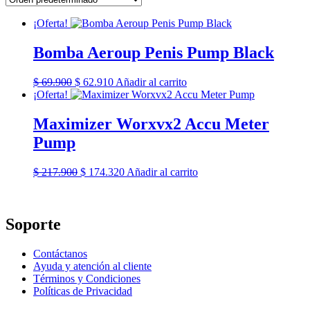
¡Oferta!
Bomba Aeroup Penis Pump Black
El
El
$
69.900
$
62.910
Añadir al carrito
precio
precio
¡Oferta!
original
actual
era:
es:
Maximizer Worxvx2 Accu Meter
$ 69.900.
$ 62.910.
Pump
El
El
$
217.900
$
174.320
Añadir al carrito
precio
precio
original
actual
era:
es:
$ 217.900.
$ 174.320.
Soporte
Contáctanos
Ayuda y atención al cliente
Términos y Condiciones
Políticas de Privacidad