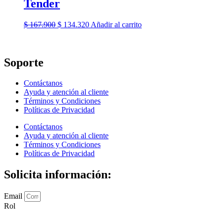
Tender
Las
opciones
se
El
El
$
167.900
$
134.320
Añadir al carrito
pueden
precio
precio
elegir
original
actual
en
era:
es:
la
$ 167.900.
$ 134.320.
Soporte
página
de
Contáctanos
producto
Ayuda y atención al cliente
Términos y Condiciones
Políticas de Privacidad
Contáctanos
Ayuda y atención al cliente
Términos y Condiciones
Políticas de Privacidad
Solicita información:
Email
Rol