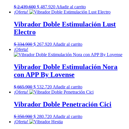
El
El
$
2.439.600
$
487.920
Añadir al carrito
precio
precio
¡Oferta!
original
actual
era:
es:
Vibrador Doble Estimulación Lust
$ 2.439.600.
$ 487.920.
Electro
El
El
$
334.900
$
267.920
Añadir al carrito
precio
precio
¡Oferta!
original
actual
era:
es:
$ 334.900.
$ 267.920.
Vibrador Doble Estimulación Nora
con APP By Lovense
El
El
$
665.900
$
532.720
Añadir al carrito
precio
precio
¡Oferta!
original
actual
era:
es:
Vibrador Doble Penetración Cici
$ 665.900.
$ 532.720.
El
El
$
350.900
$
280.720
Añadir al carrito
precio
precio
¡Oferta!
original
actual