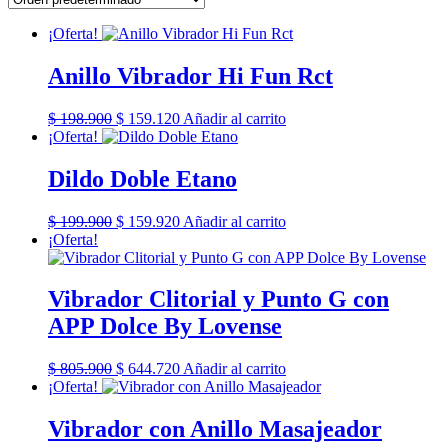
¡Oferta!
Anillo Vibrador Hi Fun Rct
El
El
$
198.900
$
159.120
Añadir al carrito
precio
precio
¡Oferta!
original
actual
era:
es:
Dildo Doble Etano
$ 198.900.
$ 159.120.
El
El
$
199.900
$
159.920
Añadir al carrito
precio
precio
¡Oferta!
original
actual
era:
es:
$ 199.900.
$ 159.920.
Vibrador Clitorial y Punto G con
APP Dolce By Lovense
El
El
$
805.900
$
644.720
Añadir al carrito
precio
precio
¡Oferta!
original
actual
era:
es:
Vibrador con Anillo Masajeador
$ 805.900.
$ 644.720.