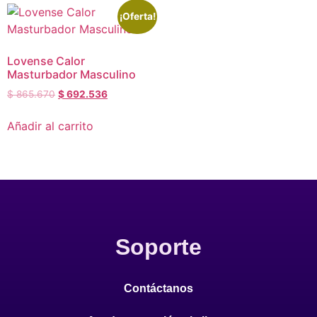
¡Oferta!
Lovense Calor
Masturbador Masculino
$
865.670
$
692.536
Añadir al carrito
Soporte
Contáctanos